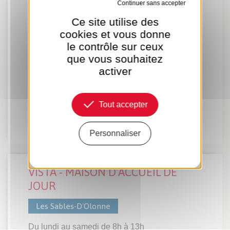
Tout refuser
UNION NATIONALE DES
RETRAITES ET PERSONNES AGEES
Ce site utilise des
cookies et vous donne
– UNRPA
le contrôle sur ceux
Les Sables-D'Olonne
que vous souhaitez
activer
Créer les constitutions de dossiers de
personnes âgées les informer sur leur droit et
les accompagner en toute circonstance.
Tout accepter
EN SAVOIR PLUS...
Personnaliser
VISTA - MAISON D'ACCUEIL DE
JOUR
Les Sables-D'Olonne
Du lundi au samedi de 8h à 13h