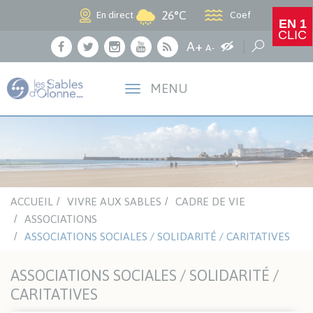
Panneau de gestion des cookies
26°C
Coef
En direct
EN 1
CLIC
Agrandir le texte
A+
Augmenter les c
Réduire le texte
Recherche
A-
Facebook
Twitter
Instagram
Youtube
RSS
MENU
ACCUEIL
VIVRE AUX SABLES
CADRE DE VIE
ASSOCIATIONS
ASSOCIATIONS SOCIALES / SOLIDARITÉ / CARITATIVES
ASSOCIATIONS SOCIALES / SOLIDARITÉ /
CARITATIVES