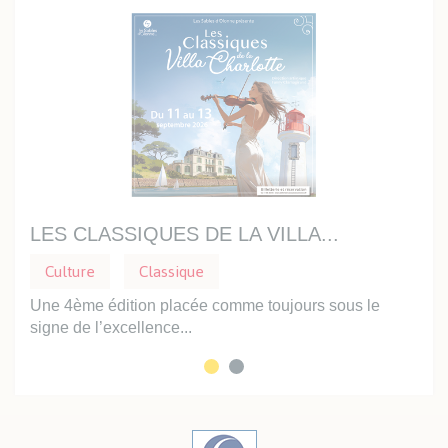
LES CLASSIQUES DE LA VILLA...
PR
Culture
Classique
Cu
e
Une 4ème édition placée comme toujours sous le
Dans
signe de l’excellence...
vous