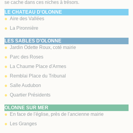
se cache dans ces niches à trésors.
LE CHATEAU D'OLONNE
Aire des Vallées
La Pironnière
LES SABLES D'OLONNE
J
a
rdin Odette Roux, coté m
a
irie
Parc des Roses
L
a
Ch
a
ume Pl
a
ce d'
A
rmes
Rembl
a
i Pl
a
ce du Tribun
a
l
S
a
lle
A
udubon
Qu
a
rtier Présidents
OLONNE SUR MER
En face de l'église, près de l'ancienne mairie
Les Granges