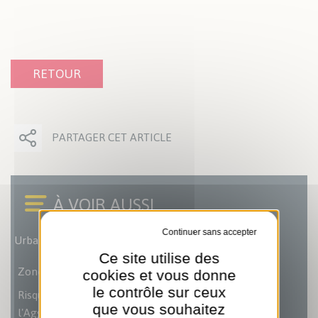
RETOUR
PARTAGER CET ARTICLE
Tout refuser
Urbanisme
Ce site utilise des
Zone de Protection du Patrimoine Architectural
cookies et vous donne
le contrôle sur ceux
Risque d'inondation et de submersion marine de
que vous souhaitez
l'Agglomération