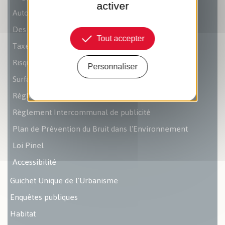
activer
Autorisation de travaux
Des conseils pour vos travaux
Tout accepter
Taxes d'urbanisme
Risques Majeurs
Personnaliser
Surface de plancher
Réglementation thermique 2012
Règlement Intercommunal de publicité
Plan de Prévention du Bruit dans l'Environnement
Loi Pinel
Accessibilité
Guichet Unique de l'Urbanisme
Enquêtes publiques
Habitat