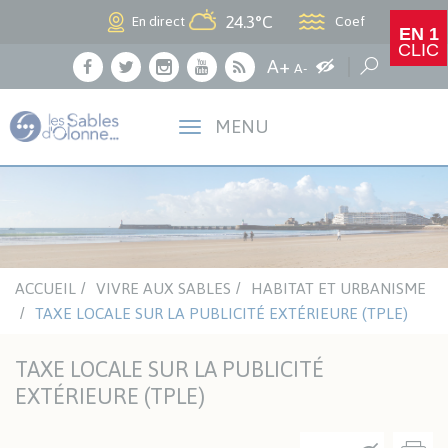
Panneau de gestion des cookies
24.3°C
Coef
En direct
EN 1
CLIC
Agrandir le texte
A+
Augmenter les c
Réduire le texte
Recherche
A-
Facebook
Twitter
Instagram
Youtube
RSS
MENU
ACCUEIL
VIVRE AUX SABLES
HABITAT ET URBANISME
TAXE LOCALE SUR LA PUBLICITÉ EXTÉRIEURE (TPLE)
TAXE LOCALE SUR LA PUBLICITÉ
EXTÉRIEURE (TPLE)