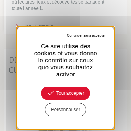
où lectures, jeux et découvertes se partagent
toute l’année !...
LIRE L'ARTICLE
Tout refuser
Ce site utilise des
cookies et vous donne
DERNIÈRES ACTUS
le contrôle sur ceux
CULTURELLES
que vous souhaitez
activer
Tout accepter
Personnaliser