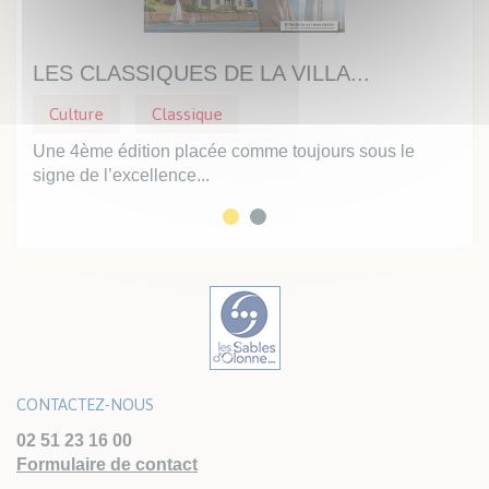
LES CLASSIQUES DE LA VILLA...
PR
Culture
Classique
Cu
e
Une 4ème édition placée comme toujours sous le
Dans
signe de l’excellence...
vous
CONTACTEZ-NOUS
02 51 23 16 00
Formulaire de contact