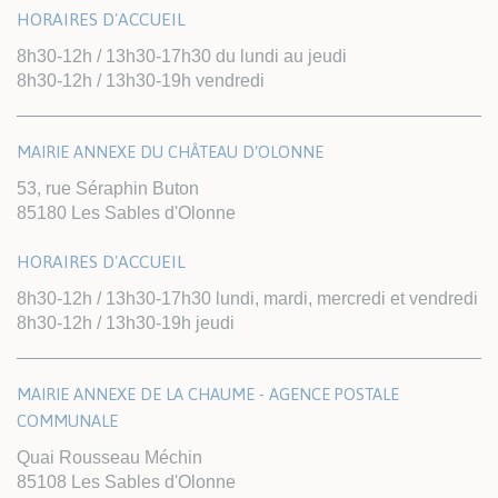
HORAIRES D'ACCUEIL
8h30-12h / 13h30-17h30 du lundi au jeudi
8h30-12h / 13h30-19h vendredi
MAIRIE ANNEXE DU CHÂTEAU D'OLONNE
53, rue Séraphin Buton
85180 Les Sables d'Olonne
HORAIRES D'ACCUEIL
8h30-12h / 13h30-17h30 lundi, mardi, mercredi et vendredi
8h30-12h / 13h30-19h jeudi
MAIRIE ANNEXE DE LA CHAUME - AGENCE POSTALE
Le 08/08/2026
Mixtio
COMMUNALE
18 quai George V
85100
LES SABLES-D'OLONNE
Quai Rousseau Méchin
42€
85108 Les Sables d'Olonne
A partir de