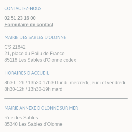
CONTACTEZ-NOUS
02 51 23 16 00
Formulaire de contact
MAIRIE DES SABLES D'OLONNE
CS 21842
21, place du Poilu de France
Le 07/08/2026
85118 Les Sables d'Olonne cedex
Boutique Cha&Lou
8 quai Ernest de Franqueville
HORAIRES D'ACCUEIL
85100
LES SABLES-D'OLONNE
18€
A partir de
8h30-12h / 13h30-17h30 lundi, mercredi, jeudi et vendredi
8h30-12h / 13h30-19h mardi
Détail
MAIRIE ANNEXE D'OLONNE SUR MER
ATELIER CRÉATION D'OBJET EN JESMONITE
Rue des Sables
85340 Les Sables d'Olonne