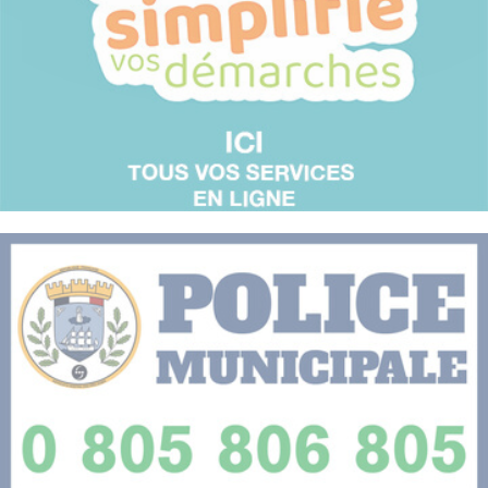
Le 08/08/2026
L'Autre Part
37 rue de Bel Air
85100
LES SABLES D'OLONNE
72€
A partir de
Détail