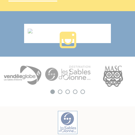
Le 07/08/2026
Boutique Cha&Lou
8 quai Ernest de Franqueville
85100
LES SABLES-D'OLONNE
20€
A partir de
Détail
ATELIER CRÉATIF: TABLEAU COQUILLAGES