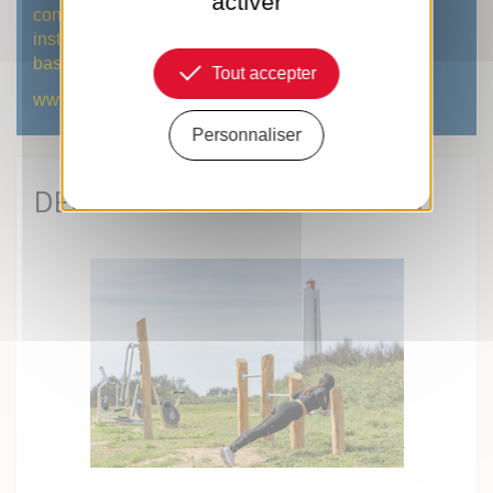
activer
contact@
institutsportsocean.com
basemer@lessablesdolonne.fr
Tout accepter
www.institutsportsocean.com
Personnaliser
DERNIÈRES ACTUS SPORTIVES