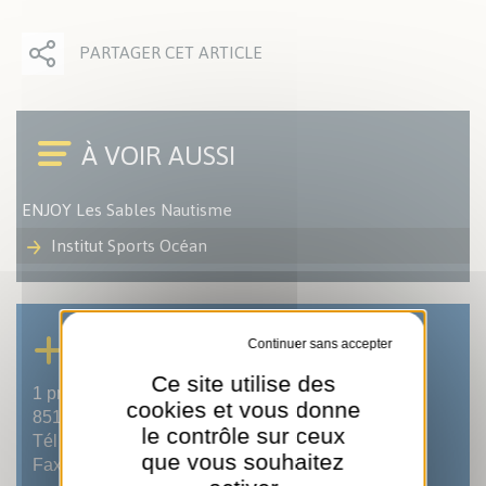
PARTAGER CET ARTICLE
ENJOY Les Sables Nautisme
Institut Sports Océan
INSTITUT SPORTS OCÉAN
Tout refuser
Ce site utilise des
1 promenade Kennedy
cookies et vous donne
85100 LES SABLES D'OLONNE
le contrôle sur ceux
Tél : 02 51 95 15 66
que vous souhaitez
Fax : 02 51 32 35 02