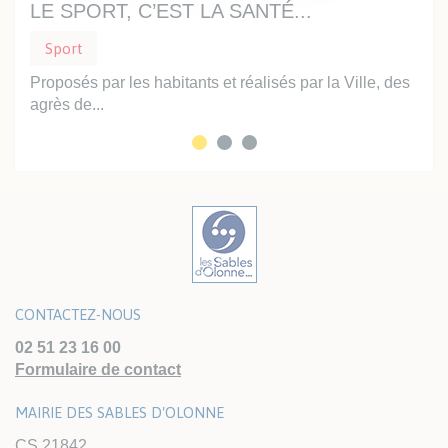
LE SPORT, C’EST LA SANTÉ...
TI
Sport
Sp
are,
Proposés par les habitants et réalisés par la Ville, des
L’é
agrès de...
reme
CONTACTEZ-NOUS
02 51 23 16 00
Formulaire de contact
MAIRIE DES SABLES D'OLONNE
CS 21842