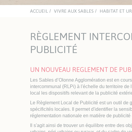
mino
Chât
aqua
ACCUEIL
VIVRE AUX SABLES
HABITAT ET U
ACTUALITÉS
ASSOCIATIONS
NA
CULTURELLES
RÈGLEMENT INTERC
Office du Sport Sablais
ENJO
Clubs sportifs et nautiques
Inst
PUBLICITÉ
Sections handisport et sport
adapté
LES PLAGES
UN NOUVEAU REGLEMENT DE PUBLI
TRAVAUX ET VOIRIE
HAB
Les Sables d’Olonne Agglomération est en cours
Espaces Urbains
Urb
intercommunal (RLPi) à l'échelle du territoire d
Les travaux
Guic
local les dispositifs relevant de la publicité extéri
l'Ur
Le Règlement Local de Publicité est un outil de 
Enqu
spécificités locales. Il permet d'identifier la sensi
Habi
réglementation nationale en matière de publicité e
Log
Il s'agit ainsi de trouver un équilibre entre des o
AVA
urbains, péri-urbains ou ruraux, et du cadre de 