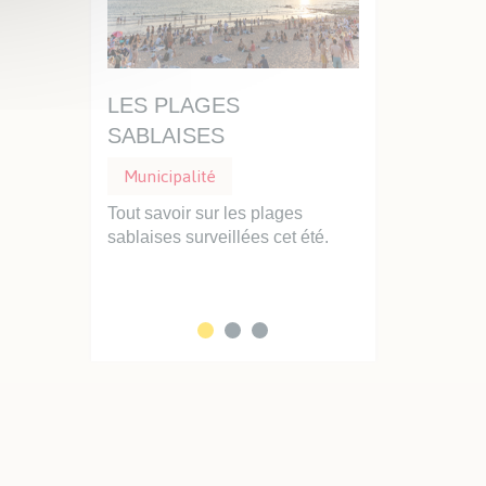
AISE,
LES PLAGES
UN DISQUE
SABLAISES
STATIONNEM
Municipalité
Municipalité
Stationnemen
Ville se
Tout savoir sur les plages
 priorité :
sablaises surveillées cet été.
Professionnels d
clarté...
faciliter vos int
service des Sabla