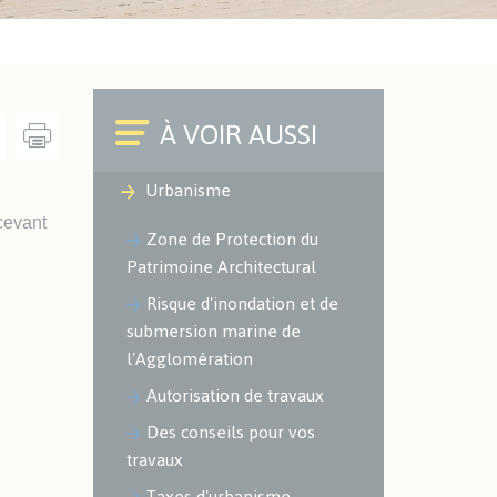
Cimetières
Environnement
ACTUALITÉS SPORTIVES
Office du Commerce et de
l'Artisanat
r le texte
ire le texte
Augmenter les contrastes
Police Municipale
Caméra à Lecture
Urbanisme
Automatisée des Plaques
d'Immatriculation (LAPI)
cevant
Zone de Protection du
Patrimoine Architectural
ENVIRONNEMENT -
ESPACES VERTS
Risque d'inondation et de
submersion marine de
Localisation des espaces verts
l'Agglomération
et naturels sur le territoire
Autorisation de travaux
Les espaces verts
Les aires de jeux
Des conseils pour vos
Environnement
travaux
Taxes d'urbanisme