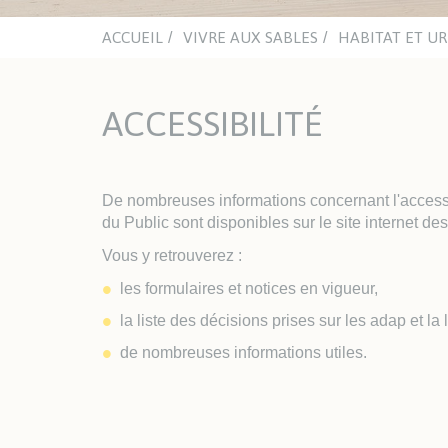
mino
Chât
aqua
ACCUEIL
VIVRE AUX SABLES
HABITAT ET U
ACTUALITÉS
ASSOCIATIONS
NA
CULTURELLES
ACCESSIBILITÉ
Office du Sport Sablais
ENJO
Clubs sportifs et nautiques
Inst
Sections handisport et sport
adapté
De nombreuses informations concernant l'accessi
LES PLAGES
du Public sont disponibles sur le site internet des
TRAVAUX ET VOIRIE
HAB
Vous y retrouverez :
Espaces Urbains
Urb
les formulaires et notices en vigueur,
Les travaux
Guic
la liste des décisions prises sur les adap et la 
l'Ur
Enqu
de nombreuses informations utiles.
Habi
Log
AVA