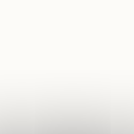
 Local d'Urbanisme
 Locale sur la Publicité
rieure (TPLE)