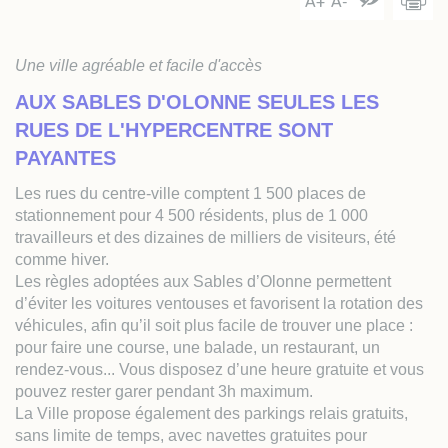
Agrandir le text
Réduire le te
Augmente
A+
A-
Une ville agréable et facile d'accès
AUX SABLES D'OLONNE SEULES LES
RUES DE L'HYPERCENTRE SONT
PAYANTES
Les rues du centre-ville comptent 1 500 places de
stationnement pour 4 500 résidents, plus de 1 000
travailleurs et des dizaines de milliers de visiteurs, été
comme hiver.
Les règles adoptées aux Sables d’Olonne permettent
d’éviter les voitures ventouses et favorisent la rotation des
véhicules, afin qu’il soit plus facile de trouver une place :
pour faire une course, une balade, un restaurant, un
rendez-vous... Vous disposez d’une heure gratuite et vous
pouvez rester garer pendant 3h maximum.
La Ville propose également des parkings relais gratuits,
sans limite de temps, avec navettes gratuites pour