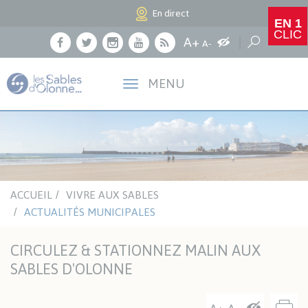
Panneau de gestion des cookies
En direct
EN 1
CLIC
Agrandir le texte
A+
Augmenter les c
Réduire le texte
Recherche
A-
Facebook
Twitter
Instagram
Youtube
RSS
MENU
ACCUEIL
VIVRE AUX SABLES
ACTUALITÉS MUNICIPALES
CIRCULEZ & STATIONNEZ MALIN AUX
SABLES D'OLONNE