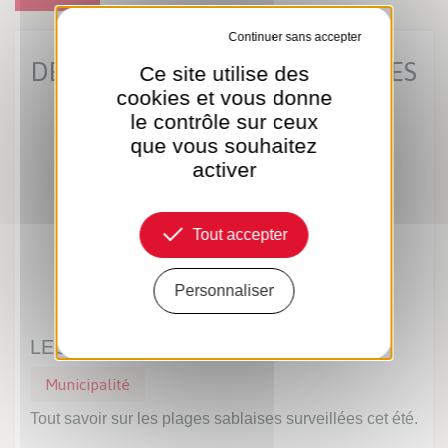
Tout refuser
DERNIÈRES ACTUS MUNICIPALES
Ce site utilise des
cookies et vous donne
le contrôle sur ceux
que vous souhaitez
activer
Tout accepter
Personnaliser
LES PLAGES SABLAISES
UN
Municipalité
Mu
Tout savoir sur les plages sablaises surveillées cet été.
Prof
inte