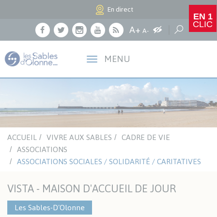
Panneau de gestion des cookies
En direct
EN 1
CLIC
Agrandir le texte
A+
Augmenter les c
Réduire le texte
Recherche
A-
Facebook
Twitter
Instagram
Youtube
RSS
MENU
ACCUEIL
VIVRE AUX SABLES
CADRE DE VIE
ASSOCIATIONS
ASSOCIATIONS SOCIALES / SOLIDARITÉ / CARITATIVES
VISTA - MAISON D'ACCUEIL DE JOUR
Les Sables-D'Olonne