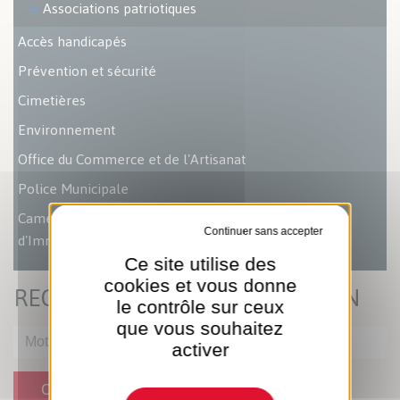
Associations patriotiques
Accès handicapés
Prévention et sécurité
Cimetières
Environnement
Office du Commerce et de l'Artisanat
Police Municipale
Caméra à Lecture Automatisée des Plaques
Tout refuser
d'Immatriculation (LAPI)
Ce site utilise des
cookies et vous donne
RECHERCHER UNE ASSOCIATION
le contrôle sur ceux
que vous souhaitez
activer
OK