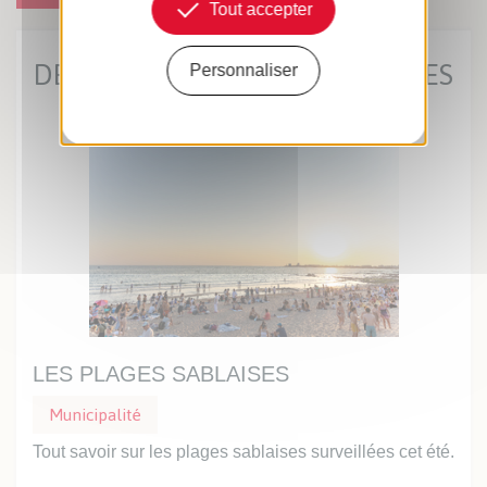
Tout accepter
DERNIÈRES ACTUS MUNICIPALES
Personnaliser
LES PLAGES SABLAISES
UN
Municipalité
Mu
Tout savoir sur les plages sablaises surveillées cet été.
Prof
inte