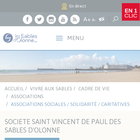
Panneau de gestion des cookies
En direct
EN 1
CLIC
Agrandir le texte
A+
Augmenter les c
Réduire le texte
Recherche
A-
Facebook
Twitter
Instagram
Youtube
RSS
MENU
ACCUEIL
VIVRE AUX SABLES
CADRE DE VIE
ASSOCIATIONS
ASSOCIATIONS SOCIALES / SOLIDARITÉ / CARITATIVES
SOCIETE SAINT VINCENT DE PAUL DES
SABLES D'OLONNE