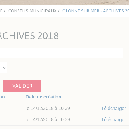
ritaires
eau
tiques
LE
CONSEILS MUNICIPAUX
OLONNE SUR MER - ARCHIVES 2
UTISME
LE VENDÉE GLOBE
RCHIVES 2018
Y Les Sables Nautisme
Vendée Globe 2024-2025
itut Sports Océan
Walk of Fame
Editions précédentes
ITAT ET URBANISME
SOLIDARITÉ ET SANTÉ
anisme
Santé
VALIDER
het Unique de
Les aides du CCAS
banisme
Résidences Autonomie /
ion
Date de création
êtes publiques
EHPAD
tat
Santé et sécurité
le 14/12/2018 à 10:39
Télécharger
ements
Défibrillateurs
le 14/12/2018 à 10:39
Télécharger
P