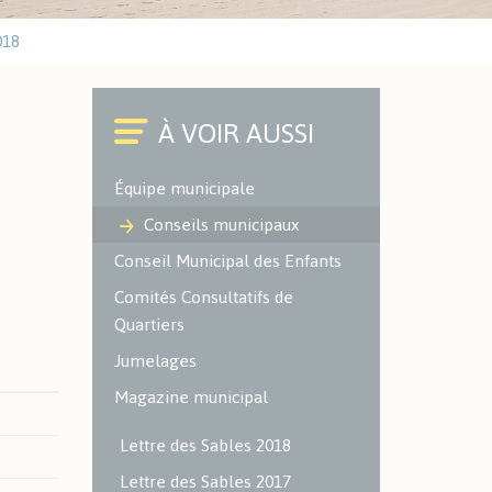
Cimetières
018
Environnement
ACTUALITÉS SPORTIVES
Office du Commerce et de
l'Artisanat
Police Municipale
Caméra à Lecture
Équipe municipale
Automatisée des Plaques
d'Immatriculation (LAPI)
Conseils municipaux
Conseil Municipal des Enfants
ENVIRONNEMENT -
Comités Consultatifs de
ESPACES VERTS
Quartiers
Localisation des espaces verts
Jumelages
et naturels sur le territoire
Magazine municipal
Les espaces verts
Les aires de jeux
Lettre des Sables 2018
Environnement
Lettre des Sables 2017