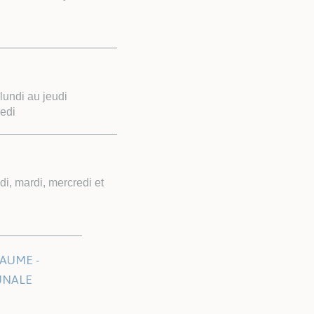
undi au jeudi
edi
i, mardi, mercredi et
AUME -
UNALE