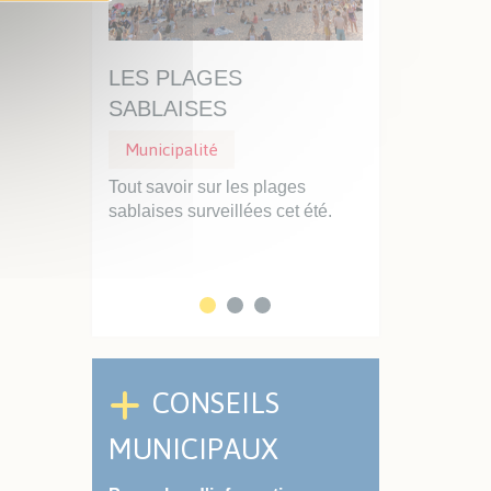
AISE,
LES PLAGES
UN DISQUE
SABLAISES
STATIONNEM
Municipalité
Municipalité
Stationnemen
Ville se
Tout savoir sur les plages
 priorité :
sablaises surveillées cet été.
Professionnels d
clarté...
faciliter vos int
service des Sabla
CONSEILS
MUNICIPAUX