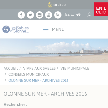
Panneau de gestion des cookies
En direct
EN 1
CLIC
Agrandir le texte
A+
Augmenter les c
Réduire le texte
Recherche
A-
Facebook
Twitter
Instagram
Youtube
RSS
MENU
ACCUEIL
VIVRE AUX SABLES
VIE MUNICIPALE
CONSEILS MUNICIPAUX
OLONNE SUR MER - ARCHIVES 2016
OLONNE SUR MER - ARCHIVES 2016
Rechercher :