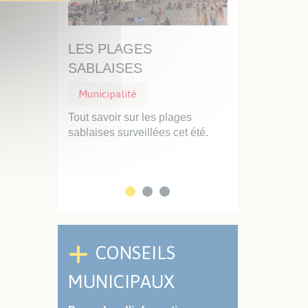
AISE,
LES PLAGES
UN DISQUE
SABLAISES
STATIONNEM
Municipalité
Municipalité
Stationnemen
Ville se
Tout savoir sur les plages
 priorité :
sablaises surveillées cet été.
Professionnels d
clarté...
faciliter vos int
service des Sabla
CONSEILS
MUNICIPAUX