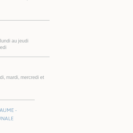
undi au jeudi
edi
i, mardi, mercredi et
AUME -
UNALE