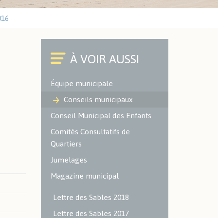
Cimetières
016
Environnement
ACTUALITÉS SPORTIVES
Office du Commerce et de
l'Artisanat
Police Municipale
Caméra à Lecture
Équipe municipale
Automatisée des Plaques
d'Immatriculation (LAPI)
Conseils municipaux
Conseil Municipal des Enfants
ENVIRONNEMENT -
Comités Consultatifs de
ESPACES VERTS
Quartiers
Localisation des espaces verts
Jumelages
et naturels sur le territoire
Magazine municipal
Les espaces verts
Les aires de jeux
Lettre des Sables 2018
Environnement
Lettre des Sables 2017