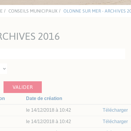
ritaires
eau
tiques
LE
CONSEILS MUNICIPAUX
OLONNE SUR MER - ARCHIVES 2
UTISME
LE VENDÉE GLOBE
RCHIVES 2016
Y Les Sables Nautisme
Vendée Globe 2024-2025
itut Sports Océan
Walk of Fame
Editions précédentes
ITAT ET URBANISME
SOLIDARITÉ ET SANTÉ
anisme
Santé
VALIDER
het Unique de
Les aides du CCAS
banisme
Résidences Autonomie /
ion
Date de création
êtes publiques
EHPAD
tat
Santé et sécurité
le 14/12/2018 à 10:42
Télécharger
ements
Défibrillateurs
le 14/12/2018 à 10:42
Télécharger
P