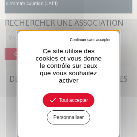
d'Immatriculation (LAPI)
RECHERCHER UNE ASSOCIATION
Tout refuser
Ce site utilise des
OK
cookies et vous donne
le contrôle sur ceux
que vous souhaitez
DERNIÈRES ACTUS MUNICIPALES
activer
Tout accepter
Personnaliser