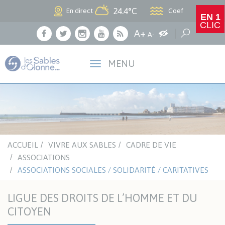
Panneau de gestion des cookies
24.4°C
Coef
En direct
EN 1
CLIC
Agrandir le texte
A+
Augmenter les c
Réduire le texte
Recherche
A-
Facebook
Twitter
Instagram
Youtube
RSS
MENU
ACCUEIL
VIVRE AUX SABLES
CADRE DE VIE
ASSOCIATIONS
ASSOCIATIONS SOCIALES / SOLIDARITÉ / CARITATIVES
LIGUE DES DROITS DE L’HOMME ET DU
CITOYEN