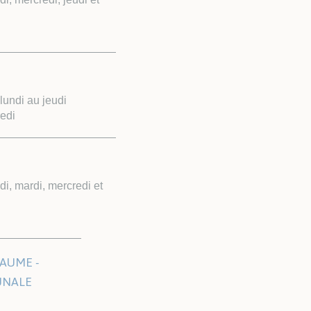
undi au jeudi
edi
i, mardi, mercredi et
AUME -
UNALE