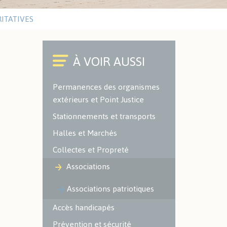
Cimetières
RITATIVES
Environnement
ACTUALITÉS SPORTIVES
Office du Commerce et de
l'Artisanat
Police Municipale
Caméra à Lecture
Permanences des organismes
Automatisée des Plaques
extérieurs et Point Justice
d'Immatriculation (LAPI)
Stationnements et transports
ENVIRONNEMENT -
Halles et Marchés
ESPACES VERTS
Collectes et Propreté
Localisation des espaces verts
Associations
et naturels sur le territoire
Les espaces verts
Associations patriotiques
Les aires de jeux
Accès handicapés
Environnement
Prévention et sécurité