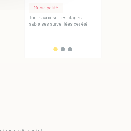
Municipalité
Municipalité
Stationnemen
Ville se
Tout savoir sur les plages
 priorité :
sablaises surveillées cet été.
Professionnels d
clarté...
faciliter vos int
service des Sabla
, mercredi, jeudi et