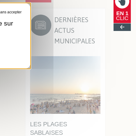
EN 1
DERNIÈRES
CLIC
e sur
ACTUS
MUNICIPALES
AISE,
LES PLAGES
UN DISQUE
SABLAISES
STATIONNEM