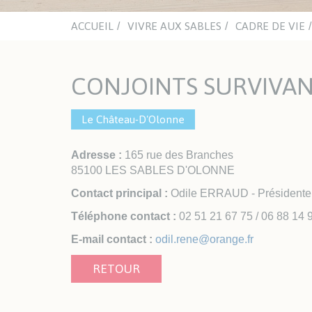
mino
Chât
aqua
ACCUEIL
VIVRE AUX SABLES
CADRE DE VIE
ACTUALITÉS
ASSOCIATIONS
NA
CULTURELLES
CONJOINTS SURVIVAN
Office du Sport Sablais
ENJO
Clubs sportifs et nautiques
Inst
Sections handisport et sport
Le Château-D'Olonne
adapté
LES PLAGES
Adresse :
165 rue des Branches
TRAVAUX ET VOIRIE
HAB
85100 LES SABLES D'OLONNE
Espaces Urbains
Urb
Contact principal :
Odile ERRAUD - Présidente
Les travaux
Guic
Téléphone contact :
02 51 21 67 75 / 06 88 14 
l'Ur
E-mail contact :
odil.rene@orange.fr
Enqu
Habi
RETOUR
Log
AVA