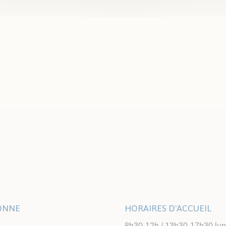
Municipalité
Le magazine de la 
renouvelle avec une
vous informer avec 
LONNE
HORAIRES D'ACCUEIL
8h30-12h / 13h30-17h30 lundi