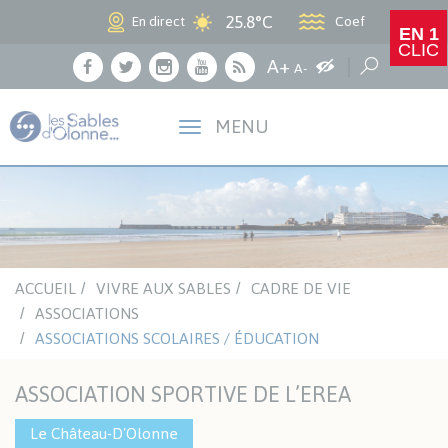
Panneau de gestion des cookies
25.8°C
Coef
En direct
EN 1
CLIC
Agrandir le texte
A+
Augmenter les c
Réduire le texte
Recherche
A-
Facebook
Twitter
Instagram
Youtube
RSS
MENU
ACCUEIL
VIVRE AUX SABLES
CADRE DE VIE
ASSOCIATIONS
ASSOCIATIONS SCOLAIRES / ÉDUCATION
ASSOCIATION SPORTIVE DE L’EREA
Le Château-D'Olonne