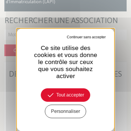
d'Immatriculation (LAPI)
RECHERCHER UNE ASSOCIATION
Tout refuser
Ce site utilise des
OK
cookies et vous donne
le contrôle sur ceux
que vous souhaitez
DERNIÈRES ACTUS MUNICIPALES
activer
Tout accepter
Personnaliser