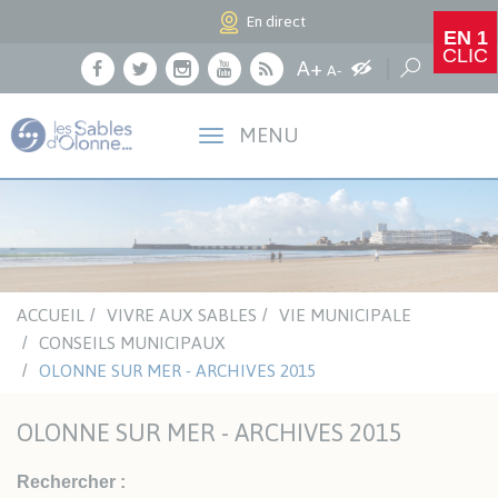
Panneau de gestion des cookies
En direct
EN 1
CLIC
Agrandir le texte
A+
Augmenter les c
Réduire le texte
Recherche
A-
Facebook
Twitter
Instagram
Youtube
RSS
MENU
ACCUEIL
VIVRE AUX SABLES
VIE MUNICIPALE
CONSEILS MUNICIPAUX
OLONNE SUR MER - ARCHIVES 2015
OLONNE SUR MER - ARCHIVES 2015
Rechercher :