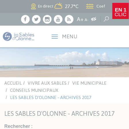
Panneau de gestion des cookies
27.7°C
Coef
En direct
EN 1
CLIC
Agrandir le texte
A+
Augmenter les c
Réduire le texte
Recherche
A-
Facebook
Twitter
Instagram
Youtube
RSS
MENU
ACCUEIL
VIVRE AUX SABLES
VIE MUNICIPALE
CONSEILS MUNICIPAUX
LES SABLES D'OLONNE - ARCHIVES 2017
LES SABLES D'OLONNE - ARCHIVES 2017
Rechercher :