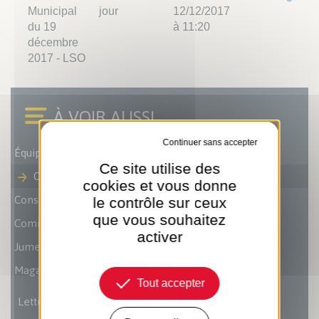
Municipal
jour
12/12/2017
du 19
à 11:20
décembre
2017 - LSO
Tout refuser
Équipe municipale
Ce site utilise des
Conseils municipaux
cookies et vous donne
Conseil Municipal des Enfants
le contrôle sur ceux
que vous souhaitez
Comités Consultatifs de Quartiers
activer
Jumelages
Magazine municipal
Tout accepter
Lettre des Sables 2018