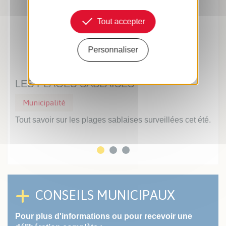
Tout accepter
Personnaliser
LES PLAGES SABLAISES
UN
Municipalité
Mu
Tout savoir sur les plages sablaises surveillées cet été.
Prof
inte
CONSEILS MUNICIPAUX
Pour plus d'informations ou pour recevoir une