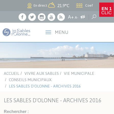
Panneau de gestion des cookies
21.9°C
Coef
En direct
EN 1
CLIC
Agrandir le texte
A+
Augmenter les c
Réduire le texte
Recherche
A-
Facebook
Twitter
Instagram
Youtube
RSS
MENU
ACCUEIL
VIVRE AUX SABLES
VIE MUNICIPALE
CONSEILS MUNICIPAUX
LES SABLES D'OLONNE - ARCHIVES 2016
LES SABLES D'OLONNE - ARCHIVES 2016
Rechercher :