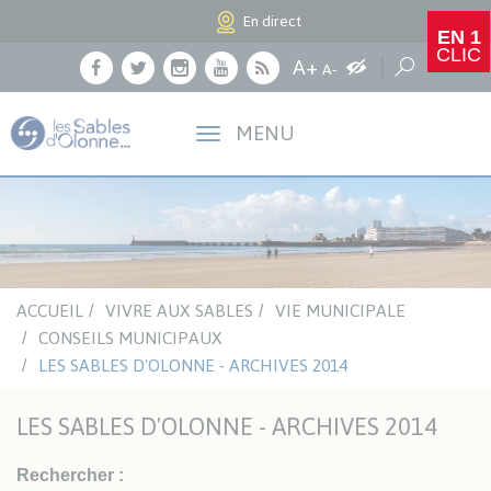
Panneau de gestion des cookies
En direct
EN 1
CLIC
Agrandir le texte
A+
Augmenter les c
Réduire le texte
Recherche
A-
Facebook
Twitter
Instagram
Youtube
RSS
MENU
ACCUEIL
VIVRE AUX SABLES
VIE MUNICIPALE
CONSEILS MUNICIPAUX
LES SABLES D'OLONNE - ARCHIVES 2014
LES SABLES D'OLONNE - ARCHIVES 2014
Rechercher :