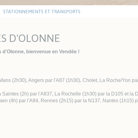
ritaires
eau
tiques
STATIONNEMENTS ET TRANSPORTS
UTISME
LE VENDÉE GLOBE
ES D'OLONNE
Y Les Sables Nautisme
Vendée Globe 2024-2025
itut Sports Océan
Walk of Fame
Editions précédentes
s d'Olonne, bienvenue en Vendée !
ITAT ET URBANISME
SOLIDARITÉ ET SANTÉ
Mans (2h30), Angers par l'A87 (1h30), Cholet, La Roche/Yon par
anisme
Santé
het Unique de
Les aides du CCAS
Saintes (2h) par l'A837, La Rochelle (1h30) par la D105 et la 
banisme
Résidences Autonomie /
en (4h) par l'A84, Rennes (2h15) par la N137, Nantes (1h15) p
êtes publiques
EHPAD
tat
Santé et sécurité
ements
Défibrillateurs
P