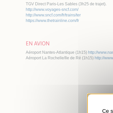
Plan
TGV Direct Paris-Les Sables (3h25 de trajet).
Taxe
http://www.voyages-sncf.com/
Exté
http://www.sncf.com/fr/trains/ter
https://www.thetrainline.com/fr
EN AVION
Aéroport Nantes-Atlantique (1h15)
http://www.nan
Aéroport La Rochelle/Ile de Ré (1h15)
http://www
Ce s