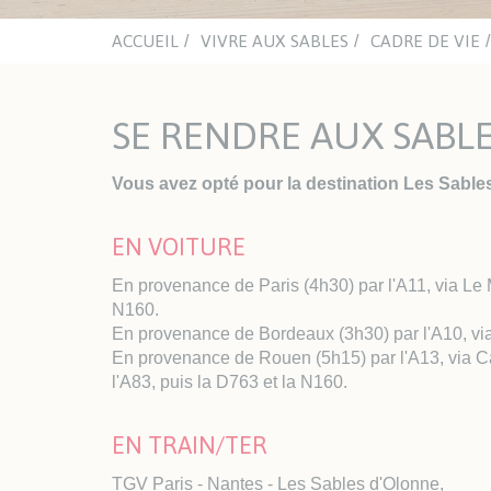
mino
Chât
aqua
ACCUEIL
VIVRE AUX SABLES
CADRE DE VIE
ACTUALITÉS
ASSOCIATIONS
NA
CULTURELLES
SE RENDRE AUX SABL
Office du Sport Sablais
ENJO
Clubs sportifs et nautiques
Inst
Sections handisport et sport
Vous avez opté pour la destination Les Sable
adapté
EN VOITURE
LES PLAGES
TRAVAUX ET VOIRIE
HAB
En provenance de Paris (4h30) par l'A11, via Le 
Espaces Urbains
Urb
N160.
Les travaux
Guic
En provenance de Bordeaux (3h30) par l'A10, via 
l'Ur
En provenance de Rouen (5h15) par l'A13, via Ca
l'A83, puis la D763 et la N160.
Enqu
Habi
EN TRAIN/TER
Log
AVA
TGV Paris - Nantes - Les Sables d'Olonne,