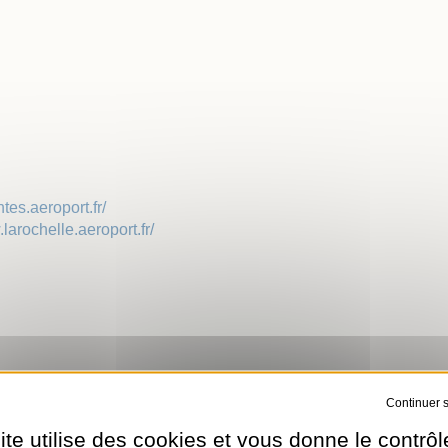
 Local d'Urbanisme
 Locale sur la Publicité
rieure (TPLE)
tes.aeroport.fr/
.larochelle.aeroport.fr/
Tout refuser
ite utilise des cookies et vous donne le contrôl