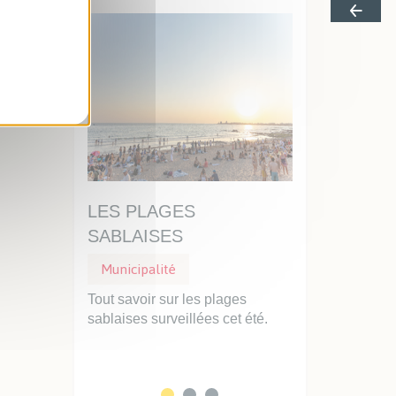
AISE,
LES PLAGES
UN DISQUE
SABLAISES
STATIONNEM
Municipalité
Municipalité
Stationnemen
Ville se
Tout savoir sur les plages
 priorité :
sablaises surveillées cet été.
Professionnels d
clarté...
faciliter vos int
service des Sabla