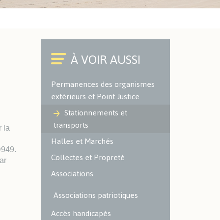
Cimetières
Environnement
ACTUALITÉS SPORTIVES
Office du Commerce et de
l'Artisanat
Police Municipale
Caméra à Lecture
Permanences des organismes
Automatisée des Plaques
extérieurs et Point Justice
d'Immatriculation (LAPI)
Stationnements et
ENVIRONNEMENT -
transports
 la
ESPACES VERTS
Halles et Marchés
D949.
Localisation des espaces verts
Collectes et Propreté
ar
et naturels sur le territoire
Associations
Les espaces verts
Les aires de jeux
Associations patriotiques
Environnement
Accès handicapés