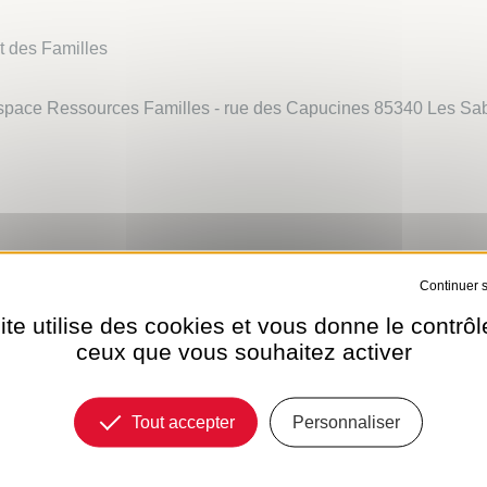
t des Familles
pace Ressources Familles - rue des Capucines 85340 Les Sa
L'HEURE SABL
Tout refuser
VOTRE...
la Mairie des Sables d'Olonne
ite utilise des cookies et vous donne le contrôl
Municipalité
ceux que vous souhaitez activer
Le magazine de la 
e.fr
renouvelle avec une
vous informer avec 
Tout accepter
Personnaliser