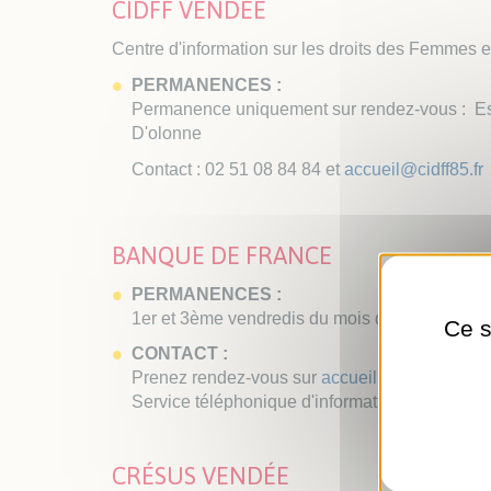
CIDFF VENDÉE
Centre d'information sur les droits des Femmes e
PERMANENCES :
Permanence uniquement sur rendez-vous : Es
D'olonne
Contact : 02 51 08 84 84 et
accueil@cidff85.fr
BANQUE DE FRANCE
PERMANENCES :
1er et 3ème vendredis du mois de 9h à 12h à 
Ce s
CONTACT :
Prenez rendez-vous sur
accueil@banque-franc
Service téléphonique d'informations au 3414
CRÉSUS VENDÉE