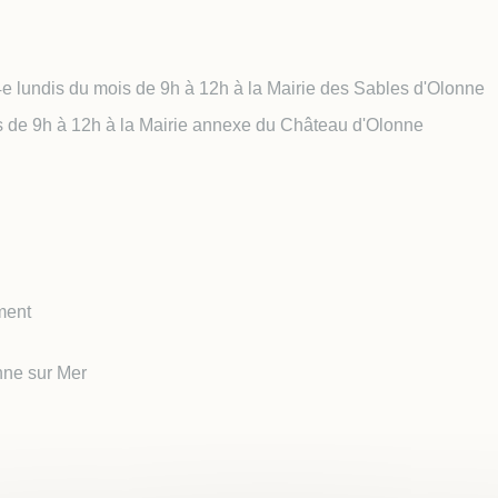
 Local d'Urbanisme
 Locale sur la Publicité
rieure (TPLE)
4e lundis du mois de 9h à 12h à la Mairie des Sables d'Olonne
is de 9h à 12h à la Mairie annexe du Château d'Olonne
ment
nne sur Mer