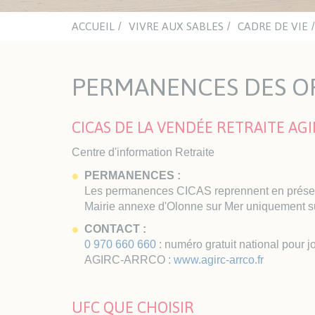
mino
Chât
aqua
ACCUEIL
VIVRE AUX SABLES
CADRE DE VIE
ACTUALITÉS
ASSOCIATIONS
NA
CULTURELLES
PERMANENCES DES O
Office du Sport Sablais
ENJO
Clubs sportifs et nautiques
Inst
Sections handisport et sport
CICAS DE LA VENDÉE RETRAITE AG
adapté
Centre d'information Retraite
LES PLAGES
TRAVAUX ET VOIRIE
HAB
PERMANENCES :
Les permanences CICAS reprennent en présenti
Espaces Urbains
Urb
Mairie annexe d'Olonne sur Mer uniquement s
Les travaux
Guic
CONTACT :
l'Ur
0 970 660 660
: numéro gratuit national pour 
Enqu
AGIRC-ARRCO :
www.agirc-arrco.fr
Habi
Log
UFC QUE CHOISIR
AVA