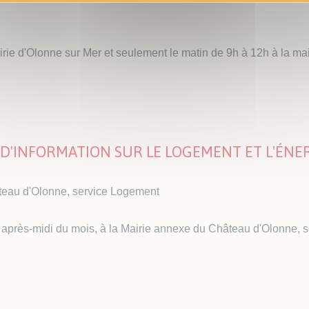
irie d'Olonne sur Mer et seulement le matin de 9h à 12h à la ma
 D'INFORMATION SUR LE LOGEMENT ET L'ÉNE
âteau d'Olonne, service Logement
i après-midi du mois, à la Mairie annexe du Château d'Olonne, s