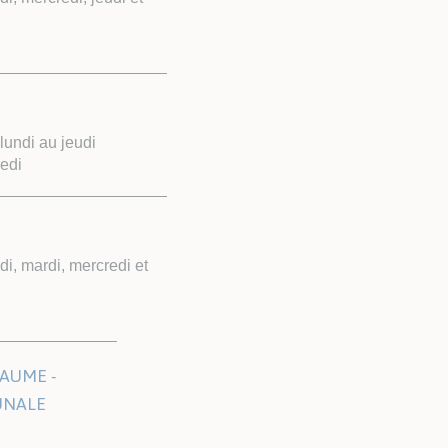
undi au jeudi
edi
i, mardi, mercredi et
AUME -
UNALE