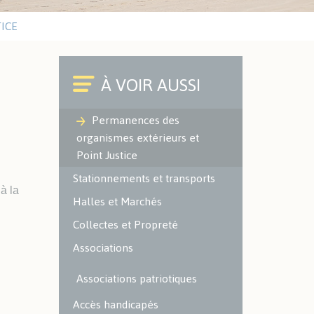
Cimetières
ICE
Environnement
ACTUALITÉS SPORTIVES
Office du Commerce et de
l'Artisanat
Police Municipale
Caméra à Lecture
Permanences des
Automatisée des Plaques
organismes extérieurs et
d'Immatriculation (LAPI)
Point Justice
ENVIRONNEMENT -
Stationnements et transports
ESPACES VERTS
à la
Halles et Marchés
Localisation des espaces verts
Collectes et Propreté
et naturels sur le territoire
Associations
Les espaces verts
Les aires de jeux
Associations patriotiques
Environnement
Accès handicapés