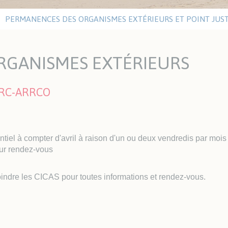
ritaires
eau
tiques
PERMANENCES DES ORGANISMES EXTÉRIEURS ET POINT JUST
UTISME
LE VENDÉE GLOBE
RGANISMES EXTÉRIEURS
Y Les Sables Nautisme
Vendée Globe 2024-2025
itut Sports Océan
Walk of Fame
Editions précédentes
IRC-ARRCO
ITAT ET URBANISME
SOLIDARITÉ ET SANTÉ
el à compter d'avril à raison d'un ou deux vendredis par mois 
anisme
Santé
ur rendez-vous
het Unique de
Les aides du CCAS
banisme
Résidences Autonomie /
joindre les CICAS pour toutes informations et rendez-vous.
êtes publiques
EHPAD
tat
Santé et sécurité
ements
Défibrillateurs
P