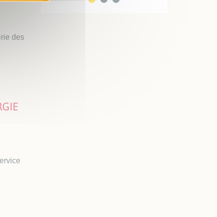
irie des
RGIE
ervice