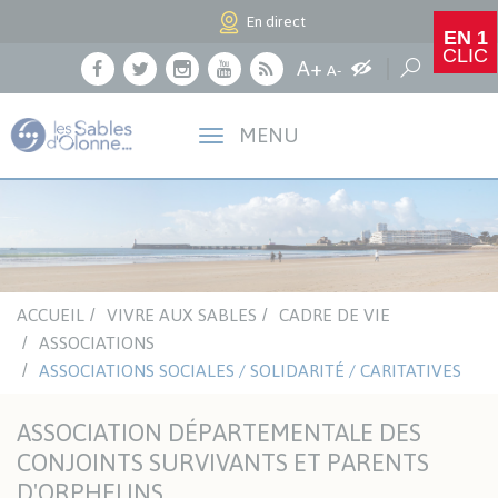
Panneau de gestion des cookies
En direct
EN 1
CLIC
Agrandir le texte
A+
Augmenter les c
Réduire le texte
Recherche
A-
Facebook
Twitter
Instagram
Youtube
RSS
MENU
ACCUEIL
VIVRE AUX SABLES
CADRE DE VIE
ASSOCIATIONS
ASSOCIATIONS SOCIALES / SOLIDARITÉ / CARITATIVES
ASSOCIATION DÉPARTEMENTALE DES
CONJOINTS SURVIVANTS ET PARENTS
D'ORPHELINS