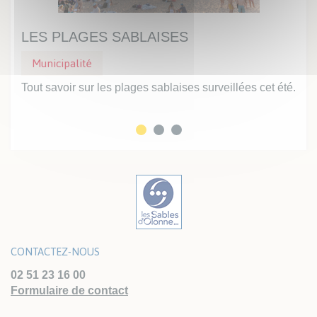
LES PLAGES SABLAISES
UN
Municipalité
Mu
Tout savoir sur les plages sablaises surveillées cet été.
Prof
inte
CONTACTEZ-NOUS
02 51 23 16 00
Formulaire de contact