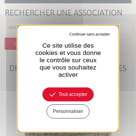
RECHERCHER UNE ASSOCIATION
Tout refuser
OK
Ce site utilise des
cookies et vous donne
le contrôle sur ceux
DERNIÈRES ACTUS MUNICIPALES
que vous souhaitez
activer
Tout accepter
Personnaliser