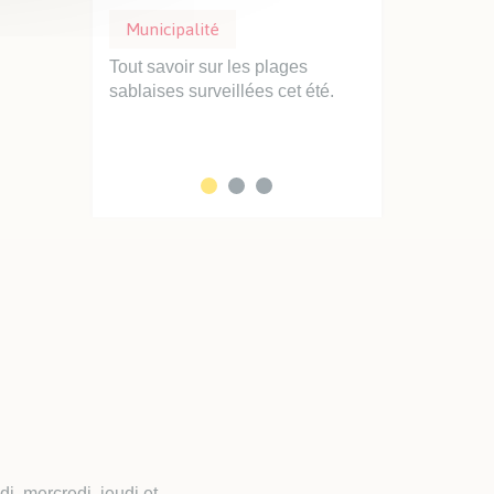
Municipalité
Municipalité
Stationnemen
Ville se
Tout savoir sur les plages
 priorité :
sablaises surveillées cet été.
Professionnels d
clarté...
faciliter vos int
service des Sabla
, mercredi, jeudi et