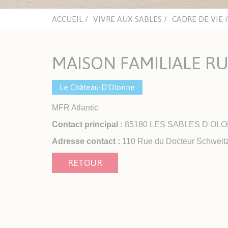
mino
Chât
aqua
ACCUEIL
VIVRE AUX SABLES
CADRE DE VIE
ACTUALITÉS
ASSOCIATIONS
NA
CULTURELLES
MAISON FAMILIALE R
Office du Sport Sablais
ENJO
Clubs sportifs et nautiques
Inst
Sections handisport et sport
Le Château-D'Olonne
adapté
MFR Atlantic
LES PLAGES
TRAVAUX ET VOIRIE
HAB
Contact principal :
85180 LES SABLES D OL
Espaces Urbains
Urb
Adresse contact :
110 Rue du Docteur Schweit
Les travaux
Guic
RETOUR
l'Ur
Enqu
Habi
Log
AVA