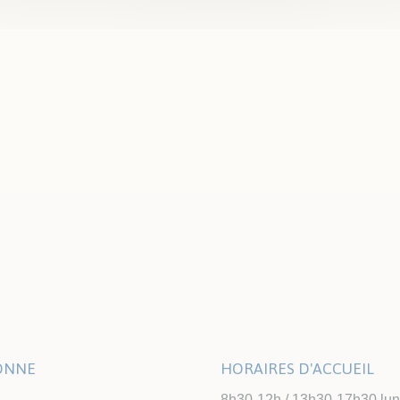
Municipalité
Le magazine de la 
renouvelle avec une
vous informer avec 
LONNE
HORAIRES D'ACCUEIL
8h30-12h / 13h30-17h30 lundi