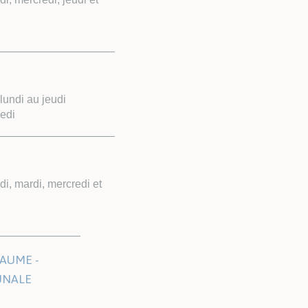
undi au jeudi
edi
i, mardi, mercredi et
AUME -
UNALE