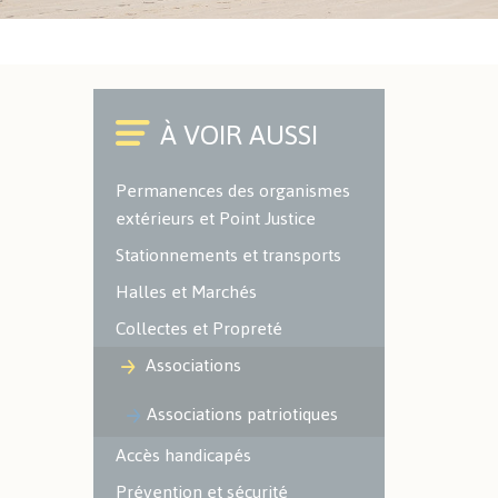
Cimetières
Environnement
ACTUALITÉS SPORTIVES
Office du Commerce et de
l'Artisanat
Police Municipale
Caméra à Lecture
Permanences des organismes
Automatisée des Plaques
extérieurs et Point Justice
d'Immatriculation (LAPI)
Stationnements et transports
ENVIRONNEMENT -
Halles et Marchés
ESPACES VERTS
Collectes et Propreté
Localisation des espaces verts
Associations
et naturels sur le territoire
Les espaces verts
Associations patriotiques
Les aires de jeux
Accès handicapés
Environnement
Prévention et sécurité