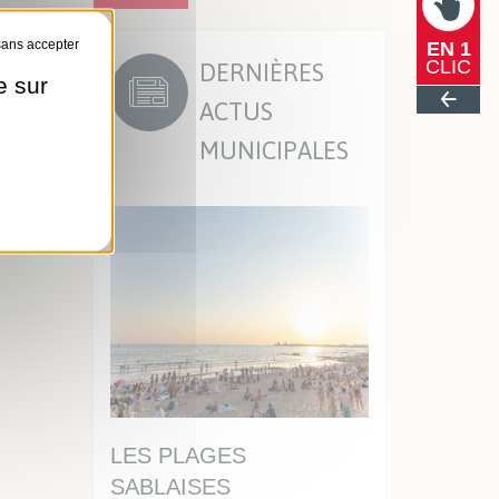
EN 1
DERNIÈRES
CLIC
e sur
ACTUS
MUNICIPALES
AISE,
LES PLAGES
UN DISQUE
SABLAISES
STATIONNEM