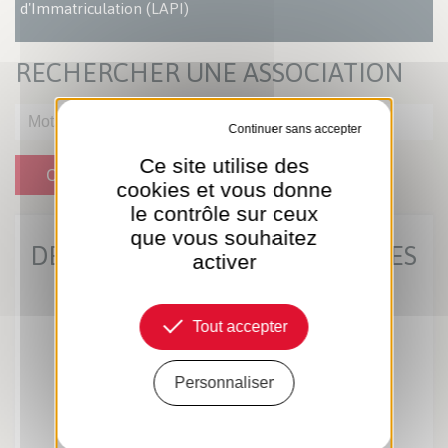
d'Immatriculation (LAPI)
RECHERCHER UNE ASSOCIATION
Tout refuser
Ce site utilise des
OK
cookies et vous donne
le contrôle sur ceux
que vous souhaitez
DERNIÈRES ACTUS MUNICIPALES
activer
Tout accepter
Personnaliser