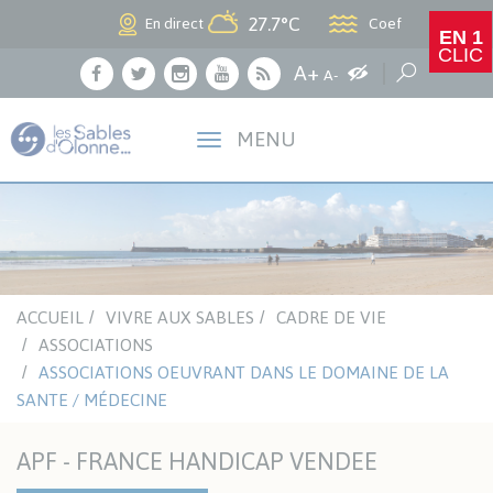
Panneau de gestion des cookies
27.7°C
Coef
En direct
EN 1
CLIC
Agrandir le texte
A+
Augmenter les c
Réduire le texte
Recherche
A-
Facebook
Twitter
Instagram
Youtube
RSS
MENU
ACCUEIL
VIVRE AUX SABLES
CADRE DE VIE
ASSOCIATIONS
ASSOCIATIONS OEUVRANT DANS LE DOMAINE DE LA
SANTE / MÉDECINE
APF - FRANCE HANDICAP VENDEE