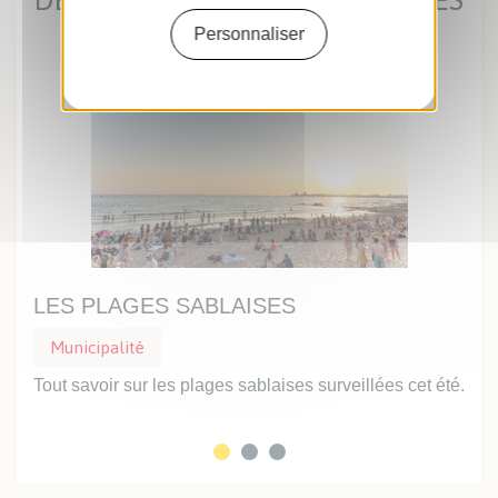
Personnaliser
LES PLAGES SABLAISES
UN
Municipalité
Mu
Tout savoir sur les plages sablaises surveillées cet été.
Prof
inte