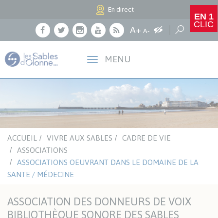
Panneau de gestion des cookies
En direct
EN 1
CLIC
Agrandir le texte
A+
Augmenter les c
Réduire le texte
Recherche
A-
Facebook
Twitter
Instagram
Youtube
RSS
MENU
ACCUEIL
VIVRE AUX SABLES
CADRE DE VIE
ASSOCIATIONS
ASSOCIATIONS OEUVRANT DANS LE DOMAINE DE LA
SANTE / MÉDECINE
ASSOCIATION DES DONNEURS DE VOIX
BIBLIOTHÈQUE SONORE DES SABLES