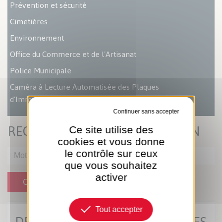
Prévention et sécurité
Cimetières
Environnement
Office du Commerce et de l'Artisanat
Police Municipale
Caméra à Lecture Automatisée des Plaques
d'Immatriculation (LAPI)
Tout refuser
RECHERCHER UNE ASSOCIATION
Ce site utilise des
cookies et vous donne
le contrôle sur ceux
que vous souhaitez
activer
OK
Tout accepter
DERNIÈRES ACTUS MUNICIPALES