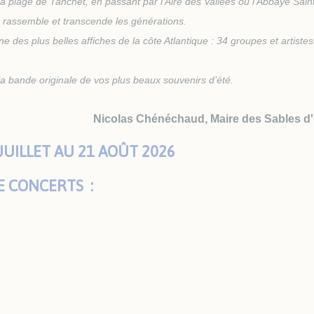
a plage de Tanchet, en passant par l’Aire des Vallées ou l’Abbaye Sain
 Local d'Urbanisme
 Locale sur la Publicité
 rassemble et transcende les générations.
rieure (TPLE)
ne des plus belles affiches de la côte Atlantique : 34 groupes et artistes
la bande originale de vos plus beaux souvenirs d’été.
Nicolas Chénéchaud, Maire des Sables d
 JUILLET AU 21 AOÛT 2026
DE CONCERTS :