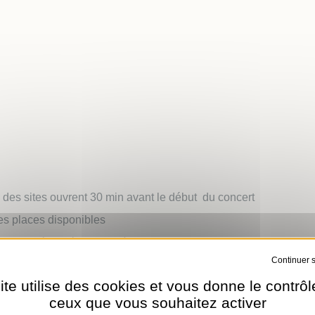
 des sites ouvrent 30 min avant le début du concert
des places disponibles
est limité. N’hésitez pas à venir en avance !
Tout refuser
ropres chaises
ite utilise des cookies et vous donne le contrôl
haque concert ! Pensez à équiper vos enfants de casques adapt
ceux que vous souhaitez activer
ebout