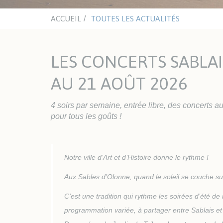
mino
Chât
aqua
ACCUEIL
TOUTES LES ACTUALITÉS
ACTUALITÉS
ASSOCIATIONS
NA
CULTURELLES
LES CONCERTS SABLAIS
Office du Sport Sablais
ENJO
Clubs sportifs et nautiques
Inst
AU 21 AOÛT 2026
Sections handisport et sport
adapté
4 soirs par semaine, entrée libre, des concerts aux 
LES PLAGES
pour tous les goûts !
TRAVAUX ET VOIRIE
HAB
Espaces Urbains
Urb
Les travaux
Guic
Notre ville d’Art et d’Histoire donne le rythme !
l'Ur
Enqu
Aux Sables d’Olonne, quand le soleil se couche sur 
Habi
C’est une tradition qui rythme les soirées d’été de
Log
programmation variée, à partager entre Sablais et 
AVA