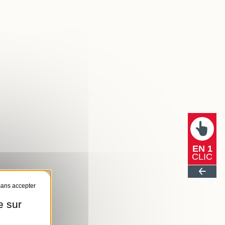
EN 1
CLIC
e sur
és