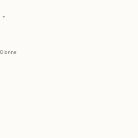
t-
, 7
'Olonne