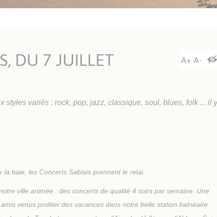
ritaires
eau
tiques
UTISME
LE VENDÉE GLOBE
, DU 7 JUILLET
Y Les Sables Nautisme
Vendée Globe 2024-2025
Agrandi
Rédu
A+
A-
itut Sports Océan
Walk of Fame
Editions précédentes
styles variés : rock, pop, jazz, classique, soul, blues, folk ... il 
ITAT ET URBANISME
SOLIDARITÉ ET SANTÉ
anisme
Santé
het Unique de
Les aides du CCAS
banisme
Résidences Autonomie /
êtes publiques
EHPAD
la baie, les Concerts Sablais prennent le relai.
tat
Santé et sécurité
 notre ville animée : des concerts de qualité 4 soirs par semaine. Une
ements
Défibrillateurs
amis venus profiter des vacances dans notre belle station balnéaire.
P