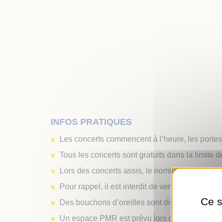
INFOS PRATIQUES
Les concerts commencent à l’heure, les portes
Tous les concerts sont gratuits dans la limite 
Lors des concerts assis, le nombre de chaises 
Pour rappel, il est interdit de venir avec ses p
Ce s
Des bouchons d’oreilles sont disponibles à c
Un espace PMR est prévu lors des concerts d