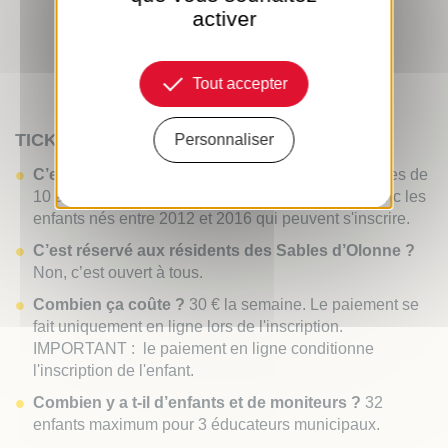
activer
Tout accepter
TICKET SPORT
Personnaliser
C’est pour qui ?
Ticket Sport est réservé aux jeunes de
10 à 14 ans, garçons et filles. En 2026, ce sont donc les
enfants nés entre 2012 et 2016 qui peuvent s'inscrire.
C’est réservé aux résidents des Sables d’Olonne ?
Non, c’est ouvert à tous.
Combien ça coûte ?
30 € la semaine. Le paiement se
fait uniquement en ligne lors de l'inscription.
IMPORTANT : le paiement en ligne conditionne
l'inscription de l'enfant.
Combien y a t-il d’enfants et de moniteurs ?
32
enfants maximum pour 3 éducateurs municipaux.