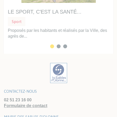
LE SPORT, C’EST LA SANTÉ...
TI
Sport
Sp
are,
Proposés par les habitants et réalisés par la Ville, des
L’é
agrès de...
reme
CONTACTEZ-NOUS
02 51 23 16 00
Formulaire de contact
MAIRIE DES SABLES D'OLONNE