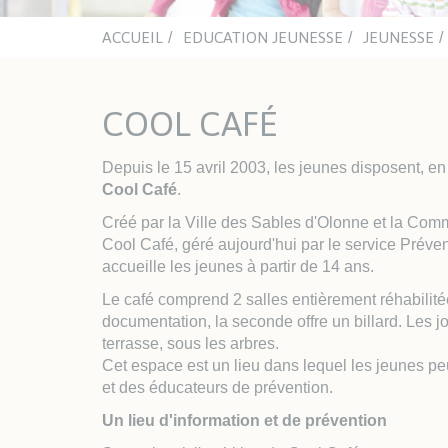
mino
Chât
aqua
ACCUEIL
EDUCATION JEUNESSE
JEUNESSE
ACTUALITÉS
ASSOCIATIONS
NA
CULTURELLES
COOL CAFÉ
Office du Sport Sablais
ENJO
Clubs sportifs et nautiques
Inst
Sections handisport et sport
Depuis le 15 avril 2003, les jeunes disposent, en p
adapté
Cool Café
.
LES PLAGES
Créé par la Ville des Sables d'Olonne et la Co
TRAVAUX ET VOIRIE
HAB
Cool Café, géré aujourd'hui par le service Prév
accueille les jeunes à partir de 14 ans.
Espaces Urbains
Urb
Le café comprend 2 salles entièrement réhabilitée
Les travaux
Guic
documentation, la seconde offre un billard. Les 
l'Ur
terrasse, sous les arbres.
Enqu
Cet espace est un lieu dans lequel les jeunes pe
Habi
et des éducateurs de prévention.
Log
Un lieu d'information et de prévention
AVA