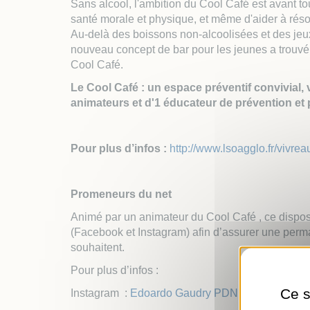
Plan
Sans alcool, l'ambition du Cool Café est avant tou
santé morale et physique, et même d'aider à réso
Taxe
Au-delà des boissons non-alcoolisées et des jeux 
Exté
nouveau concept de bar pour les jeunes a trouvé s
Cool Café.
Le Cool Café : un espace préventif convivial,
animateurs et d'1 éducateur de prévention et 
Pour plus d’infos :
http://www.lsoagglo.fr/vivre
Promeneurs du net
Animé par un animateur du Cool Café , ce disposi
(Facebook et Instagram) afin d’assurer une perma
souhaitent.
Pour plus d’infos :
Ce s
Instagram :
Edoardo Gaudry PDN