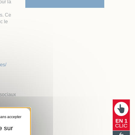
our la
es. Ce
c le
es/
 sociaux
EN 1
CLIC
e sur