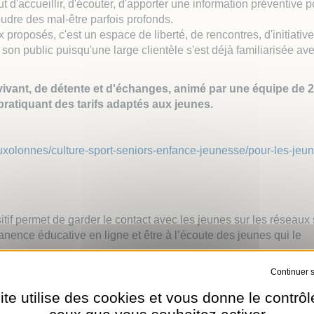
 Local d'Urbanisme
t d'accueillir, d'écouter, d'apporter une information préventive p
udre des mal-être parfois profonds.
 Locale sur la Publicité
proposés, c'est un espace de liberté, de rencontres, d'initiativ
rieure (TPLE)
on public puisqu'une large clientèle s'est déjà familiarisée ave
 vivant, de détente et d'échanges, animé par une équipe de 2
pratiquant des tarifs adaptés aux jeunes.
auxolonnes/culture-sport-seniors-enfance-jeunesse/pour-les-jeun
tif permet de garder le contact avec les jeunes sur les réseaux
nence éducative en ligne et être à l’écoute des jeunes qui le
Tout refuser
ite utilise des cookies et vous donne le contrôl
ceux que vous souhaitez activer