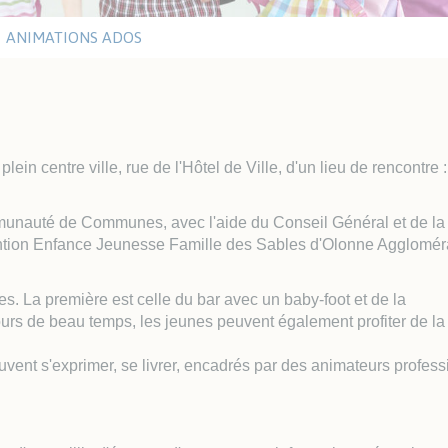
ritaires
eau
tiques
ANIMATIONS ADOS
UTISME
LE VENDÉE GLOBE
Y Les Sables Nautisme
Vendée Globe 2024-2025
itut Sports Océan
Walk of Fame
Editions précédentes
lein centre ville, rue de l'Hôtel de Ville, d'un lieu de rencontre 
mmunauté de Communes, avec l'aide du Conseil Général et de la
ITAT ET URBANISME
SOLIDARITÉ ET SANTÉ
ention Enfance Jeunesse Famille des Sables d'Olonne Agglomér
anisme
Santé
s. La première est celle du bar avec un baby-foot et de la
het Unique de
Les aides du CCAS
jours de beau temps, les jeunes peuvent également profiter de l
banisme
Résidences Autonomie /
êtes publiques
EHPAD
uvent s'exprimer, se livrer, encadrés par des animateurs profes
tat
Santé et sécurité
ements
Défibrillateurs
P