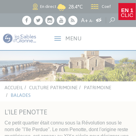
Panneau de gestion des cookies
28.4°C
Coef
En direct
EN 1
CLIC
Agrandir le texte
A+
Augmenter les c
Réduire le texte
Recherche
A-
Facebook
Twitter
Instagram
Youtube
RSS
MENU
ACCUEIL
CULTURE PATRIMOINE
PATRIMOINE
BALADES
L'ILE PENOTTE
Ce petit quartier était connu sous la Révolution sous le
nom de "l'Ile Perdue". Le nom Penotte, dont l'origine reste