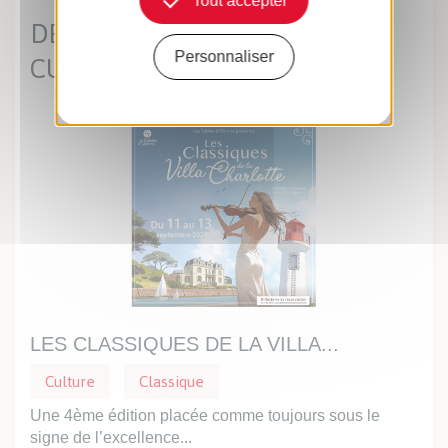
Tout accepter
DERNIÈRES ACTUS
CULTURELLES
Personnaliser
LES CLASSIQUES DE LA VILLA...
PR
Culture
Classique
Cu
e
Une 4ème édition placée comme toujours sous le
Dans
signe de l’excellence...
vous