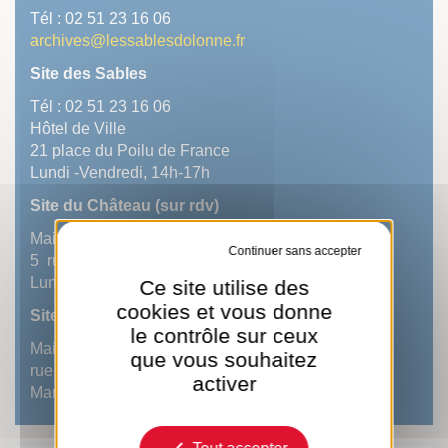
Tél : 02 51 23 16 06
archives@lessablesdolonne.fr
Site des Sables
Tél : 02 51 23 16 06
Hôtel de Ville
21 place du Poilu de France
Lundi -Vendredi, 14h-17h
Site du Château (sur rdv)
Mairie annexe
Tout refuser
5 rue Séraphin Buton
Lundi -Vendredi, 14h-17h
Ce site utilise des
cookies et vous donne
Site d'Olonne (sur rdv)
le contrôle sur ceux
Mairie annexe La Jarrie
que vous souhaitez
rue des Sables
activer
Mardi -Mercredi-Vendredi, 14h-17h