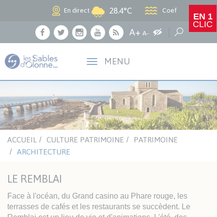
Panneau de gestion des cookies
28.4°C
Coef
En direct
EN 1
CLIC
Agrandir le texte
A+
Augmenter les c
Réduire le texte
Recherche
A-
Facebook
Twitter
Instagram
Youtube
RSS
MENU
ACCUEIL
CULTURE PATRIMOINE
PATRIMOINE
ARCHITECTURE
LE REMBLAI
Face à l'océan, du Grand casino au Phare rouge, les
terrasses de cafés et les restaurants se succèdent. Le