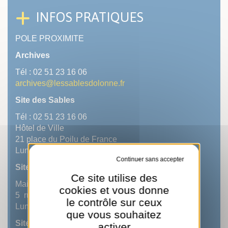
INFOS PRATIQUES
POLE PROXIMITE
Archives
Tél : 02 51 23 16 06
archives@lessablesdolonne.fr
Site des Sables
Tél : 02 51 23 16 06
Hôtel de Ville
21 place du Poilu de France
Lundi -Vendredi, 14h-17h
Tout refuser
Site du Château (sur rdv)
Ce site utilise des
Mairie annexe
cookies et vous donne
5 rue Séraphin Buton
le contrôle sur ceux
Lundi -Vendredi, 14h-17h
que vous souhaitez
Site d'Olonne (sur rdv)
activer