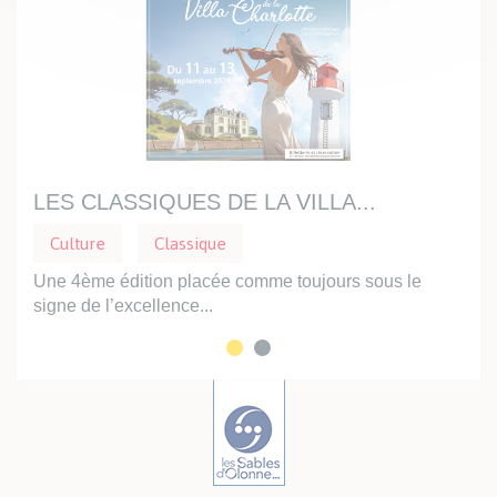
LES CLASSIQUES DE LA VILLA...
PR
Culture
Classique
Cu
e
Une 4ème édition placée comme toujours sous le
Dans
signe de l’excellence...
vous