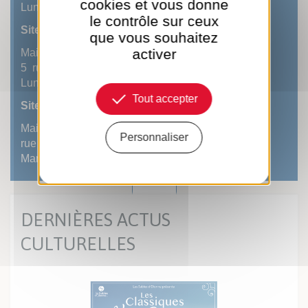
cookies et vous donne
Lundi -Vendredi, 14h-17h
le contrôle sur ceux
Site du Château (sur rdv)
que vous souhaitez
activer
Mairie annexe
5 rue Séraphin Buton
Lundi -Vendredi, 14h-17h
Tout accepter
Site d'Olonne (sur rdv)
Mairie annexe La Jarrie
Personnaliser
rue des Sables
Mardi -Mercredi-Vendredi, 14h-17h
DERNIÈRES ACTUS
CULTURELLES