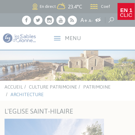
Panneau de gestion des cookies
23.4°C
Coef
En direct
EN 1
CLIC
Agrandir le texte
A+
Augmenter les c
Réduire le texte
Recherche
A-
Facebook
Twitter
Instagram
Youtube
RSS
MENU
ACCUEIL
CULTURE PATRIMOINE
PATRIMOINE
ARCHITECTURE
L'EGLISE SAINT-HILAIRE