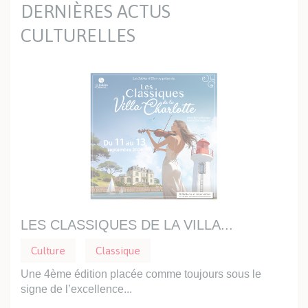
DERNIÈRES ACTUS
CULTURELLES
LES CLASSIQUES DE LA VILLA...
PR
Culture
Classique
Cu
e
Une 4ème édition placée comme toujours sous le
Dans
signe de l’excellence...
vous