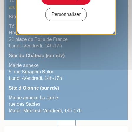
Tél : 02 51 23 16 06
archives@lessablesdolonne.fr
Personnaliser
Site des Sables
Tél : 02 51 23 16 06
Hôtel de Ville
21 place du Poilu de France
Lundi -Vendredi, 14h-17h
Site du Château (sur rdv)
Mairie annexe
5 rue Séraphin Buton
Lundi -Vendredi, 14h-17h
Site d'Olonne (sur rdv)
Mairie annexe La Jarrie
rue des Sables
Mardi -Mercredi-Vendredi, 14h-17h