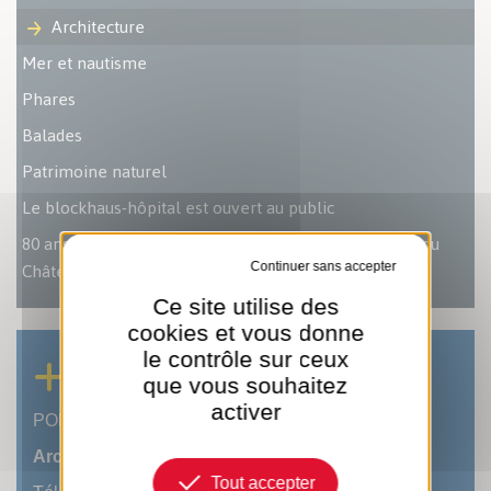
Architecture
Mer et nautisme
Phares
Balades
Patrimoine naturel
Le blockhaus-hôpital est ouvert au public
80 ans Libération des Sables - La bataille des Portes du
Château
Tout refuser
Ce site utilise des
cookies et vous donne
le contrôle sur ceux
INFOS PRATIQUES
que vous souhaitez
activer
POLE PROXIMITE
Archives
Tout accepter