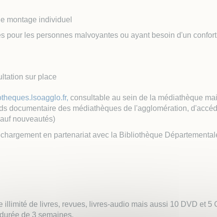
Culture
Ani
de montage individuel
Dans ses 4 médiat
ludothèque, la Vill
res pour les personnes malvoyantes ou ayant besoin d'un confort
accueille dans des.
ltation sur place
otheques.lsoagglo.fr,
consultable au sein de la médiathèque mai
 fonds documentaire des médiathèques de l'agglomération, d'accéd
sauf nouveautés)
chargement en partenariat avec la Bibliothèque Départemental
illimité de livres, revues, livres-audio mais aussi 10 DVD et 5
e durée de 3 semaines.