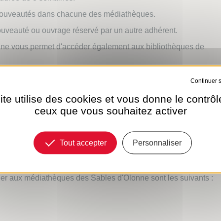
 nouveautés dans chacune des médiathèques.
ouveauté ou ouvrage réservé par un autre adhérent.
ne vous permet d'accéder également aux bibliothèques de
Tout refuser
ite utilise des cookies et vous donne le contrôl
ceux que vous souhaitez activer
tudiants, demandeurs d'emploi, allocataires RSA, adultes handicap
moins de 14 ans.
Tout accepter
Personnaliser
der aux médiathèques des Sables d'Olonne sont les suivants :