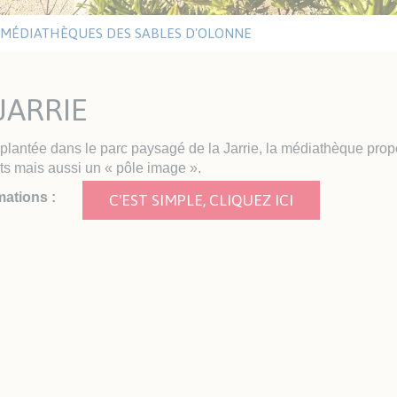
ritaires
eau
tiques
MÉDIATHÈQUES DES SABLES D'OLONNE
UTISME
LE VENDÉE GLOBE
JARRIE
Y Les Sables Nautisme
Vendée Globe 2024-2025
itut Sports Océan
Walk of Fame
Editions précédentes
mplantée dans le parc paysagé de la Jarrie, la médiathèque pro
ts mais aussi un « pôle image ».
C'EST SIMPLE, CLIQUEZ ICI
mations :
ITAT ET URBANISME
SOLIDARITÉ ET SANTÉ
anisme
Santé
het Unique de
Les aides du CCAS
banisme
Résidences Autonomie /
êtes publiques
EHPAD
tat
Santé et sécurité
ements
Défibrillateurs
P