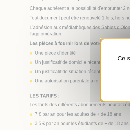
Chaque adhérent a la possibilité d'emprunter 2
Tout document peut être renouvelé 1 fois, hors n
L'adhésion aux médiathèques des Sables d'Olon
l'agglomération.
Les pièces à fournir lors de votre inscription :
Une pièce d'identité
Ce s
Un justificatif de domicile récent
Un justificatif de situation récent (pour les é
Une autorisation parentale à remplir pour les 
LES TARIFS :
Les tarifs des différents abonnements pour accé
7 € par an pour les adultes de + de 18 ans
3.5 € par an pour les étudiants de + de 18 ans