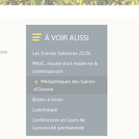
Cimetières
Environnement
ACTUALITÉS SPORTIVES
Office du Commerce et de
l'Artisanat
Police Municipale
Caméra à Lecture
Les Scènes Sablaises 25/26
Automatisée des Plaques
pose
d'Immatriculation (LAPI)
MASC, musée d'art moderne &
contemporain
ENVIRONNEMENT -
Médiathèques des Sables
ESPACES VERTS
d'Olonne
Localisation des espaces verts
Boites à livres
et naturels sur le territoire
Ludothèque
Les espaces verts
Conférences et Cours de
Les aires de jeux
l'université permanente
Environnement