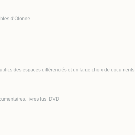
 Local d'Urbanisme
 Locale sur la Publicité
rieure (TPLE)
ables d’Olonne
ublics des espaces différenciés et un large choix de documents
umentaires, livres lus, DVD
PROGRAMME 
2026 DES...