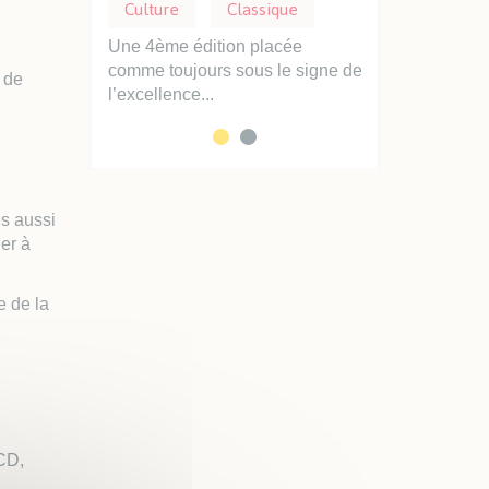
mations
Culture
Classique
Culture
hèques et sa
Une 4ème édition placée
Dans ses 4 médi
e vous
comme toujours sous le signe de
ludothèque, la V
 de
..
l’excellence...
accueille dans d
s aussi
er à
e de la
 CD,