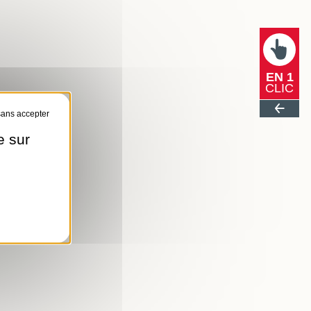
EN 1
CLIC
e sur
és...)