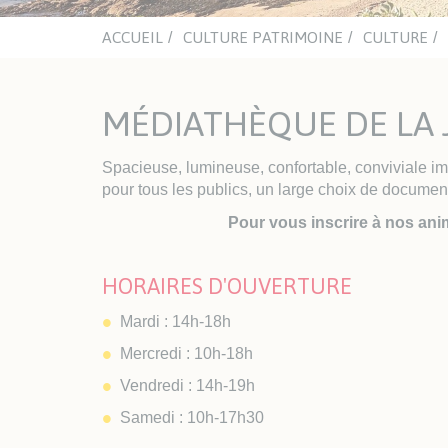
mino
Chât
aqua
ACCUEIL
CULTURE PATRIMOINE
CULTURE
ACTUALITÉS
ASSOCIATIONS
NA
CULTURELLES
MÉDIATHÈQUE DE LA 
Office du Sport Sablais
ENJO
Clubs sportifs et nautiques
Inst
Sections handisport et sport
Spacieuse, lumineuse, confortable, conviviale i
adapté
pour tous les publics, un large choix de documen
LES PLAGES
Pour vous inscrire à nos ani
TRAVAUX ET VOIRIE
HAB
HORAIRES D'OUVERTURE
Espaces Urbains
Urb
Les travaux
Guic
Mardi : 14h-18h
l'Ur
Enqu
Mercredi : 10h-18h
Habi
Vendredi : 14h-19h
Log
Samedi : 10h-17h30
AVA